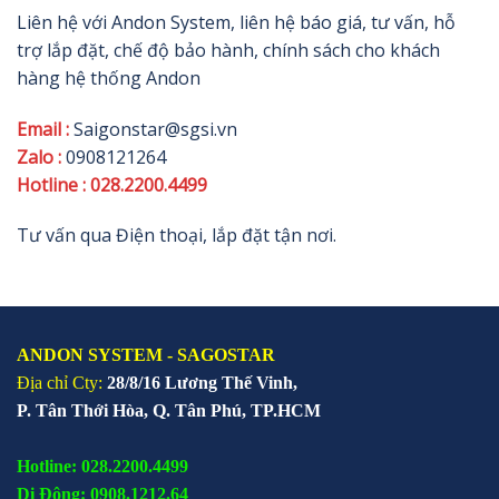
Liên hệ với Andon System, liên hệ báo giá, tư vấn, hỗ
trợ lắp đặt, chế độ bảo hành, chính sách cho khách
hàng hệ thống Andon
Email :
Saigonstar@sgsi.vn
Zalo :
0908121264
Hotline :
028.2200.4499
Tư vấn qua Điện thoại, lắp đặt tận nơi.
ANDON SYSTEM - SAGOSTAR
Địa chỉ Cty:
28/8/16 Lương Thế Vinh,
P. Tân Thới Hòa, Q. Tân Phú, TP.HCM
Hotline: 028.2200.4499
Di Động: 0908.1212.64