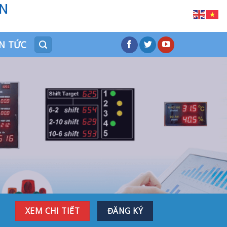
ÒN
IN TỨC
XEM CHI TIẾT
ĐĂNG KÝ