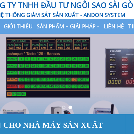
G TY TNHH ĐẦU TƯ NGÔI SAO SÀI G
Ệ THỐNG GIÁM SÁT SẢN XUẤT - ANDON SYSTEM
GIỚI THIỆU
SẢN PHẨM – GIẢI PHÁP
LIÊN HỆ
T
N CHO NHÀ MÁY SẢN XUẤT