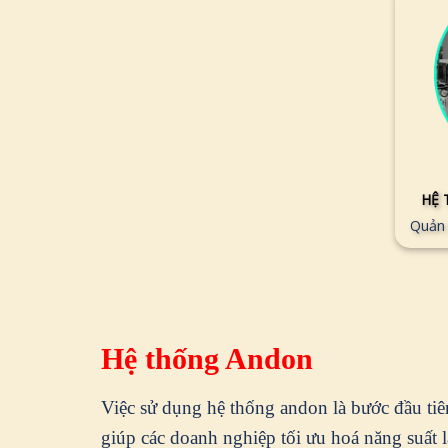
HỆ 
Quản 
Hệ thống Andon
Việc sử dụng hệ thống andon là bước đầu ti
giúp các doanh nghiệp tối ưu hoá năng suất l