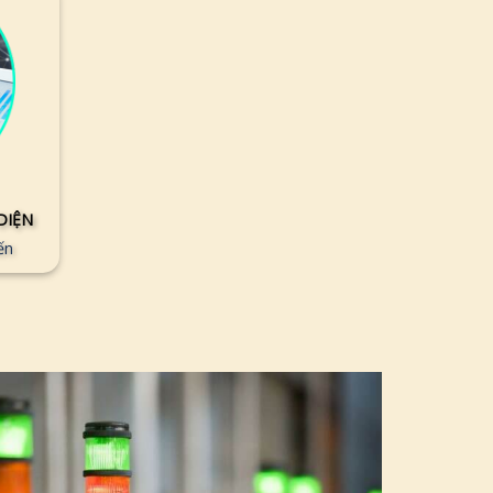
DIỆN
ến