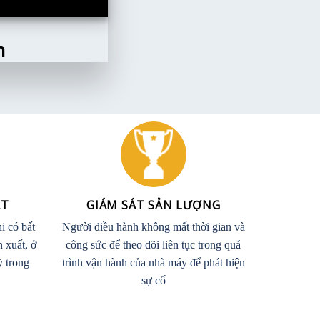
n
ẤT
GIÁM SÁT SẢN LƯỢNG
i có bất
Người điều hành không mất thời gian và
n xuất, ở
công sức để theo dõi liên tục trong quá
ỳ trong
trình vận hành của nhà máy để phát hiện
sự cố