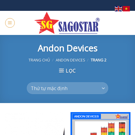
Skip
to
content
Andon Devices
TRANG CHỦ
/
ANDON DEVICES
/
TRANG 2
LỌC