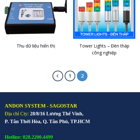
Thu dữ liệu hiển thị
Tower Lights – Đèn tháp
công nghiệp
1
2
ANDON SYSTEM - SAGOSTAR
Địa chỉ Cty:
28/8/16 Lương Thế Vinh,
P. Tân Thới Hòa, Q. Tân Phú, TP.HCM
Hotline: 028.2200.4499